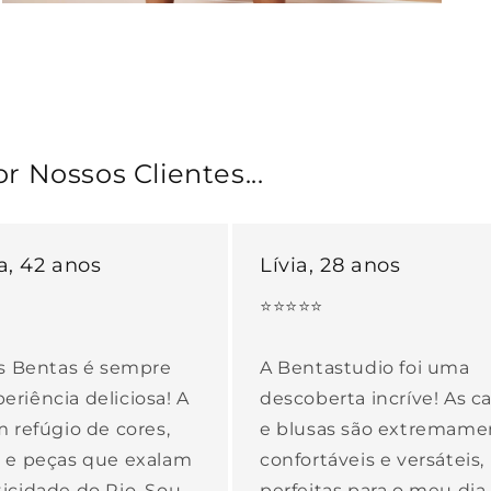
Abrir
mídia
4
na
janela
modal
 Nossos Clientes...
a, 42 anos
Lívia, 28 anos
⭐⭐⭐⭐⭐
as Bentas é sempre
A Bentastudio foi uma
riência deliciosa! A
descoberta incríve! As ca
m refúgio de cores,
e blusas são extremame
s e peças que exalam
confortáveis e versáteis,
icidade do Rio. Sou
perfeitas para o meu dia