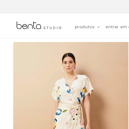
Pular
para o
conteúdo
produtos
entrar em
Pular para
as
informações
do produto