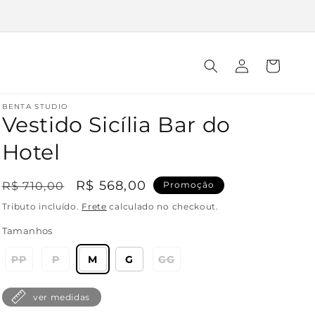
Fazer
Carrinho
login
BENTA STUDIO
Vestido Sicília Bar do
Hotel
Preço
Preço
R$ 568,00
R$ 710,00
Promoção
normal
promocional
Tributo incluído.
Frete
calculado no checkout.
Tamanhos
PP
P
M
G
GG
ver medidas