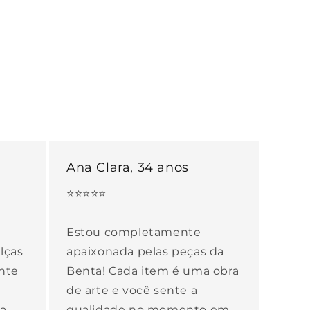
Ana Clara, 34 anos
⭐⭐⭐⭐⭐
Estou completamente
lças
apaixonada pelas peças da
nte
Benta! Cada item é uma obra
de arte e você sente a
 a
qualidade no momento em