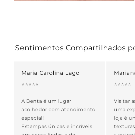
Abrir
mídia
3
na
janela
modal
Sentimentos Compartilhados por
Maria Carolina Lago
Marian
⭐⭐⭐⭐⭐
⭐⭐⭐⭐⭐
A Benta é um lugar
Visitar 
acolhedor com atendimento
uma expe
especial!
loja é u
Estampas únicas e incríveis
textura
em peças lindas e de
a autent