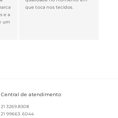
 marca
que toca nos tecidos.
s e a
 é um
Central de atendimento
21 3269.8308
21 99663. 6044