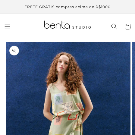
Pular
para o
FRETE GRÁTIS compras acima de R$1000
conteúdo
Carrinh
Pular para
as
informações
do produto