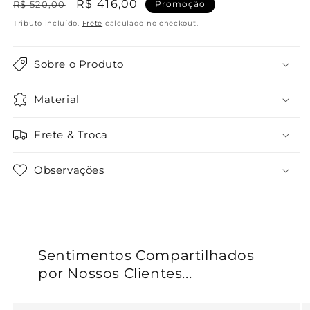
Preço
Preço
R$ 416,00
R$ 520,00
Promoção
normal
promocional
Tributo incluído.
Frete
calculado no checkout.
Sobre o Produto
Material
Frete & Troca
Observações
Sentimentos Compartilhados
por Nossos Clientes...