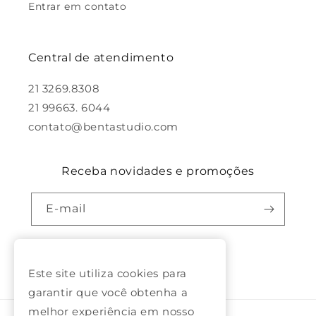
Entrar em contato
Central de atendimento
21 3269.8308
21 99663. 6044
contato@bentastudio.com
Receba novidades e promoções
E-mail
Facebook
Pinterest
Instagram
Este site utiliza cookies para
garantir que você obtenha a
melhor experiência em nosso