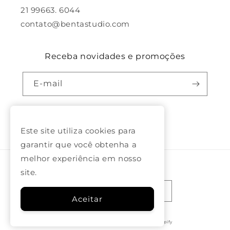
21 99663. 6044
contato@bentastudio.com
Receba novidades e promoções
E-mail
Facebook
Pinterest
Instagram
Este site utiliza cookies para
garantir que você obtenha a
melhor experiência em nosso
Idioma
site.
Português (brasil)
Aceitar
© 2026,
Benta Studio
Com tecnologia da Shopify