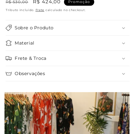
Preço
Preço
R$ 424,00
R$ 530,00
Promoção
normal
promocional
Tributo incluído.
Frete
calculado no checkout.
Sobre o Produto
Material
Frete & Troca
Observações