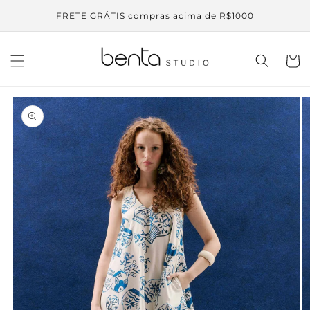
Pular
para o
FRETE GRÁTIS compras acima de R$1000
conteúdo
Carrinh
Pular para
as
informações
do produto