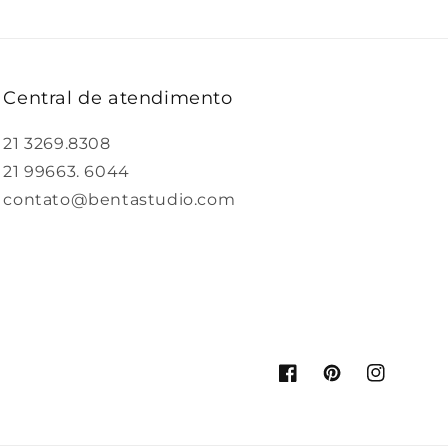
Central de atendimento
21 3269.8308
21 99663. 6044
contato@bentastudio.com
Facebook
Pinterest
Instagram