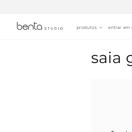
Pular
para o
conteúdo
produtos
entrar em
saia 