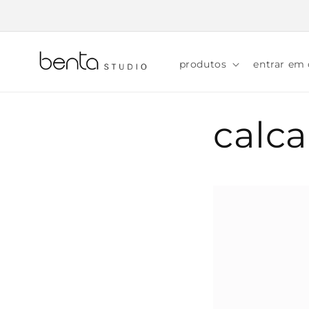
Pular
para o
conteúdo
produtos
entrar em
calca