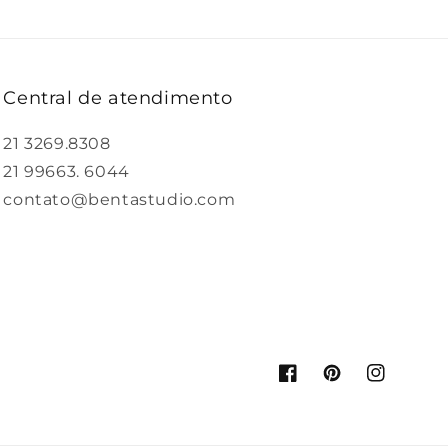
Central de atendimento
21 3269.8308
21 99663. 6044
contato@bentastudio.com
Facebook
Pinterest
Instagram